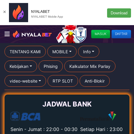
×
NYALABET
Download
NYALABET Mobile App
MASUK
DAFTAR
TENTANG KAMI
MOBILE
Info
Kebijakan
Phising
Kalkulator Mix Parlay
video-website
RTP SLOT
Anti-Blokir
JADWAL BANK
Setiap Hari : 23:00
Senin - Jumat : 22:00 - 00:30