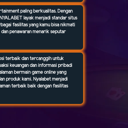
tainment paling berkualitas. Dengan
 NYALABET layak menjadi standar situs
rbagai fasilitas yang kamu bisa nikmati
o dan penawaran menarik seputar
si terbaik dan tercanggih untuk
aksi keuangan dan informasi pribadi
galaman bermain game online yang
an produk kami. Nyalabet menjadi
aman terbaik baik dengan fasilitas