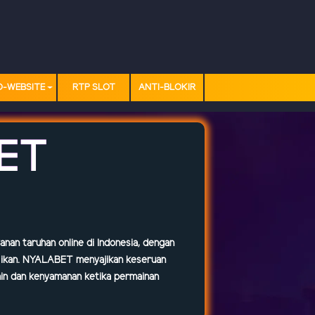
O-WEBSITE
RTP SLOT
ANTI-BLOKIR
ET
anan taruhan online di Indonesia, dengan
bak ikan. NYALABET menyajikan keseruan
in dan kenyamanan ketika permainan