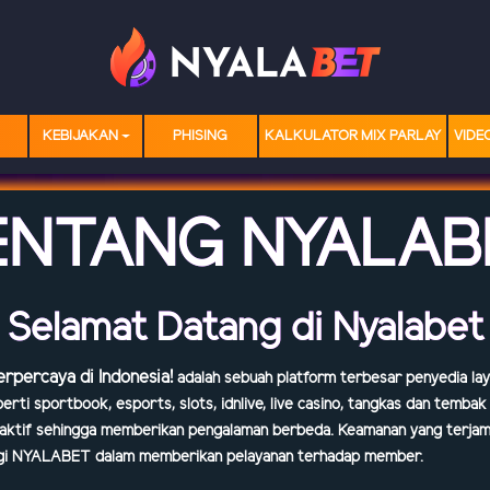
KEBIJAKAN
PHISING
KALKULATOR MIX PARLAY
VIDE
ENTANG NYALAB
Selamat Datang di Nyalabet
terpercaya di Indonesia!
adalah sebuah platform terbesar penyedia lay
eperti sportbook, esports, slots, idnlive, live casino, tangkas dan tem
aktif sehingga memberikan pengalaman berbeda. Keamanan yang terjam
agi NYALABET dalam memberikan pelayanan terhadap member.